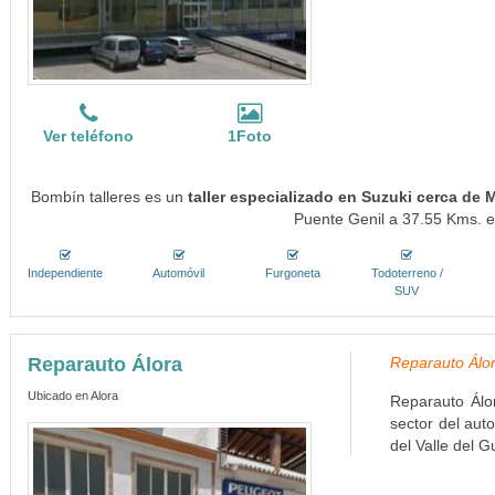
Ver teléfono
1Foto
Bombín talleres es un
taller especializado en Suzuki cerca de M
Puente Genil a 37.55 Kms. en
Independiente
Automóvil
Furgoneta
Todoterreno /
SUV
Reparauto Álora
Reparauto Álor
Ubicado en Alora
Reparauto Álor
sector del aut
del Valle del G