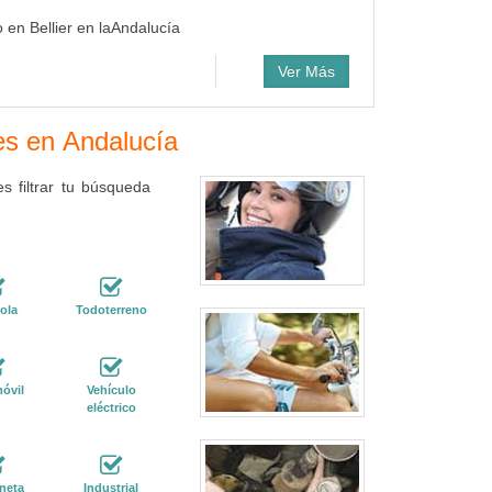
o en Bellier en laAndalucía
Ver Más
res en Andalucía
 filtrar tu búsqueda
ola
Todoterreno
óvil
Vehículo
eléctrico
neta
Industrial