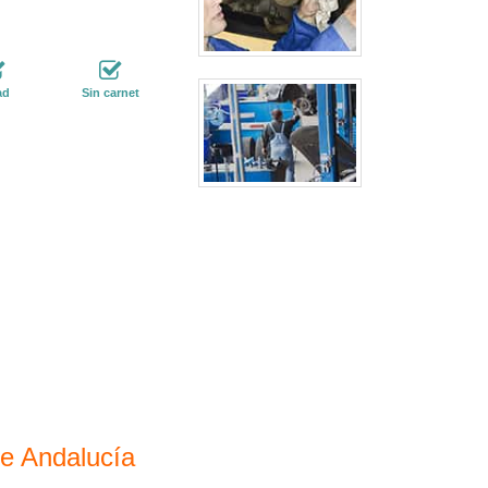
ad
Sin carnet
de Andalucía