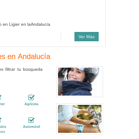
o en Ligier en laAndalucía
Ver Más
res en Andalucía
 filtrar tu búsqueda
ter
Agrícola
ulos
Automóvil
cos