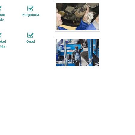
ulo
Furgoneta
ido
idad
Quad
ida