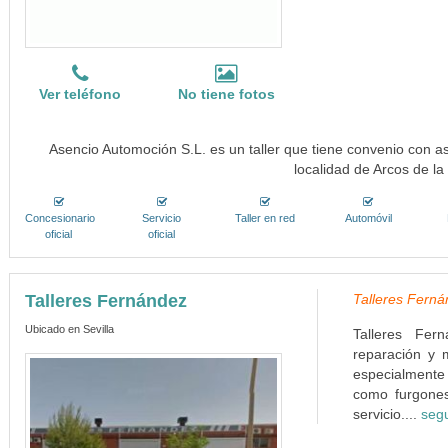
Ver teléfono
No tiene fotos
Asencio Automoción S.L. es un taller que tiene convenio con 
localidad de Arcos de la
Concesionario
Servicio
Taller en red
Automóvil
oficial
oficial
Talleres Fernández
Talleres Ferná
Ubicado en Sevilla
Talleres Fe
reparación y 
especialmente
como furgones
servicio....
segu