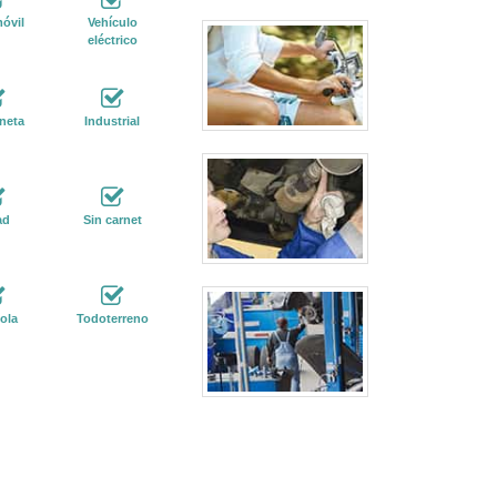
óvil
Vehículo
eléctrico
neta
Industrial
ad
Sin carnet
ola
Todoterreno