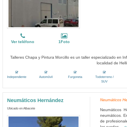
Ver teléfono
1Foto
Talleres Chapa y Pintura Morcillo es un taller especializado en In
localidad de Hell
Independiente
Automóvil
Furgoneta
Todoterreno /
SUV
Neumáticos Hernández
Neumáticos He
Ubicado en Albacete
Neumáticos H
neumáticos. E
de profesiona
las ruedas....
s