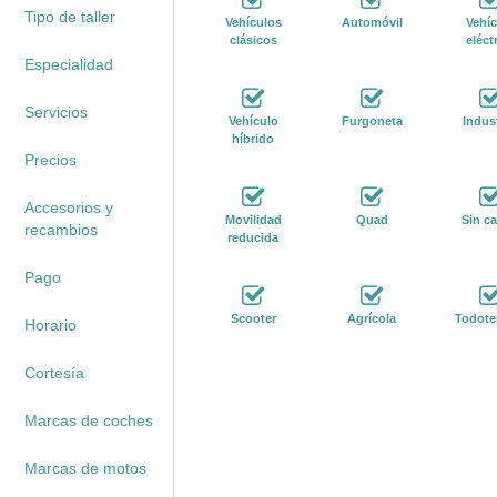
Tipo de taller
Vehículos
Automóvil
Vehíc
clásicos
eléct
Especialidad
Servicios
Vehículo
Furgoneta
Indust
híbrido
Precios
Accesorios y
Movilidad
Quad
Sin ca
recambios
reducida
Pago
Scooter
Agrícola
Todote
Horario
Cortesía
Marcas de coches
Marcas de motos