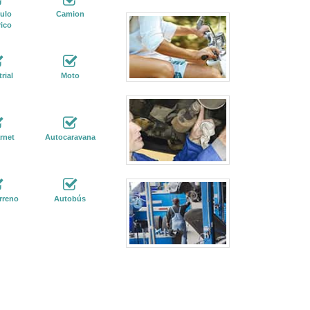
ulo
Camion
rico
rial
Moto
rnet
Autocaravana
rreno
Autobús