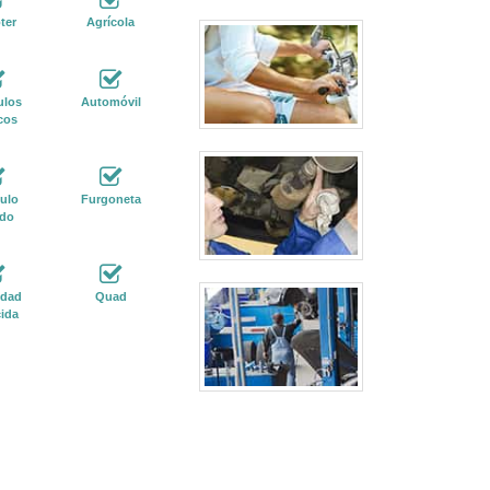
ter
Agrícola
ulos
Automóvil
cos
ulo
Furgoneta
ido
idad
Quad
ida