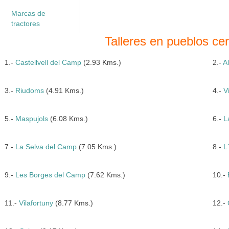
Marcas de
tractores
Talleres en pueblos c
1.-
Castellvell del Camp
(2.93 Kms.)
2.-
A
3.-
Riudoms
(4.91 Kms.)
4.-
V
5.-
Maspujols
(6.08 Kms.)
6.-
L
7.-
La Selva del Camp
(7.05 Kms.)
8.-
L
9.-
Les Borges del Camp
(7.62 Kms.)
10.-
11.-
Vilafortuny
(8.77 Kms.)
12.-