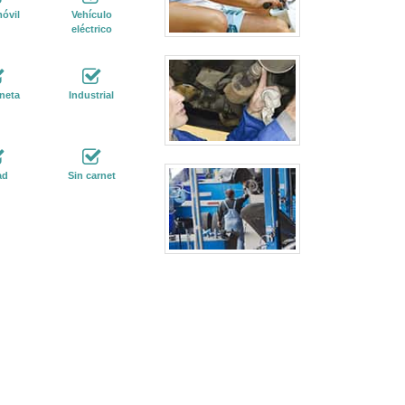
óvil
Vehículo
eléctrico
neta
Industrial
ad
Sin carnet