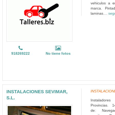
vehiculos a e
marca. Pinta
laminas....
seg
918269222
No tiene fotos
INSTALACIONES SEVIMAR,
INSTALACIONES
S.L.
Instaladore
Provincias. 1
de: Navega