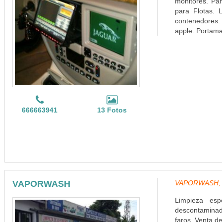
monitores. Pa
para Flotas. L
contenedores. 
apple. Portamat
666663941
13 Fotos
VAPORWASH
VAPORWASH, r
Limpieza esp
descontaminado
faros. Venta d