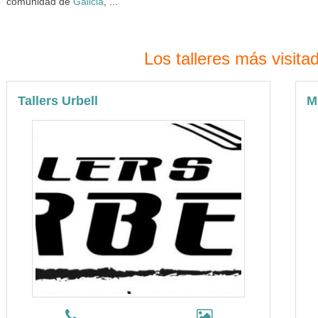
comunidad de
Galicia
, ...
Los talleres más visit
Tallers Urbell
M