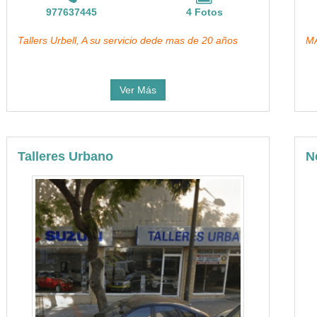
977637445
4 Fotos
Tallers Urbell, A su servicio dede mas de 20 años
MA
Ver Más
Talleres Urbano
N