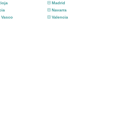
ioja
Madrid
cia
Navarra
s Vasco
Valencia