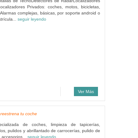
ntallas de TechoDetectores de RadarLocalizadores
ocalizadores Privados: coches, motos, bicicletas,
Alarmas complejas, básicas, por soporte android o
rícula...
seguir leyendo
Ver Más
eestrena tu coche
ecializada de coches, limpieza de tapicerías,
s, pulidos y abrillantado de carrocerías, pulido de
e accesorios...
seguir leyendo