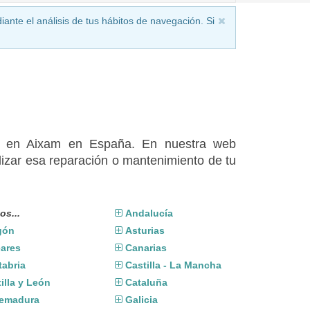
iante el análisis de tus hábitos de navegación. Si
dos en Aixam en España. En nuestra web
izar esa reparación o mantenimiento de tu
os...
Andalucía
gón
Asturias
eares
Canarias
tabria
Castilla - La Mancha
illa y León
Cataluña
remadura
Galicia