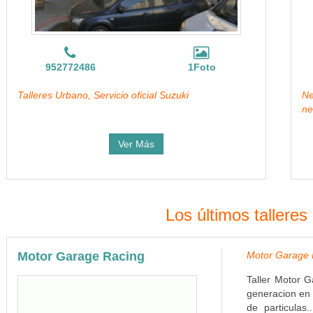
952772486
1Foto
Talleres Urbano, Servicio oficial Suzuki
N
ne
Ver Más
Los últimos tallere
Motor Garage Racing
Motor Garage R
Taller Motor G
generacion en 
de particulas