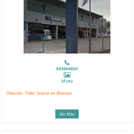
943884850
1Foto
Olaondo, Taller Scania en Beasain
Ver Más