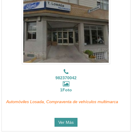
982370042
1Foto
Automóviles Losada, Compraventa de vehículos multimarca
Ver Más