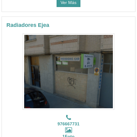
Ver Más
Radiadores Ejea
976667731
1Foto