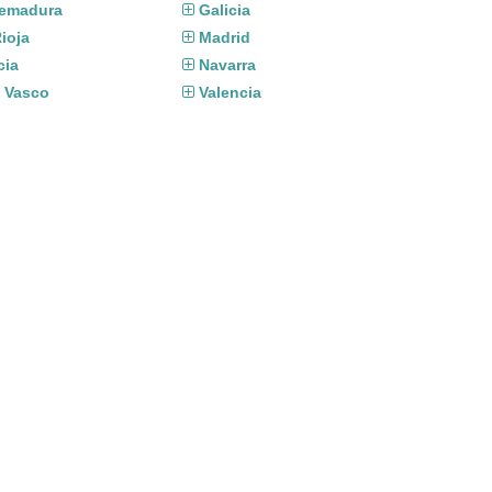
remadura
Galicia
ioja
Madrid
cia
Navarra
s Vasco
Valencia