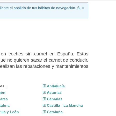
iante el análisis de tus hábitos de navegación. Si
s en coches sin carnet en España. Estos
ue no quieren sacar el carnet de conducir.
realizan las reparaciones y mantenimientos
os...
Andalucía
gón
Asturias
eares
Canarias
tabria
Castilla - La Mancha
illa y León
Cataluña