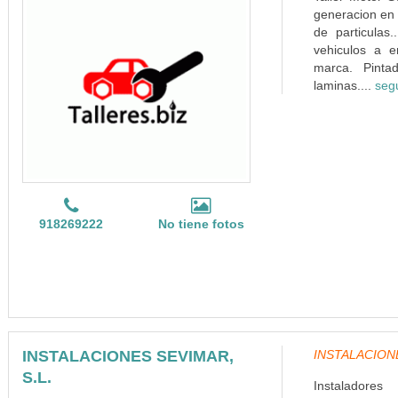
generacion en 
de particulas
vehiculos a e
marca. Pinta
laminas....
seg
918269222
No tiene fotos
INSTALACIONES SEVIMAR,
INSTALACIONES
S.L.
Instaladore