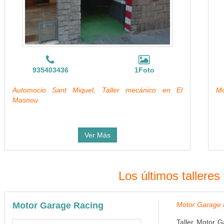
935403436
1Foto
Automocio Sant Miquel, Taller mecánico en El
Mo
Masnou
Ver Más
Los últimos tallere
Motor Garage Racing
Motor Garage R
Taller Motor G