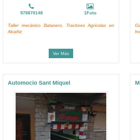
978870148
1Foto
Taller mecánico Batanero, Tractores Agricolas en
Ga
Alcañiz
ho
Ver Más
Automocio Sant Miquel
M