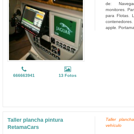
de: Navega
monitores. Pa
para Flotas. L
contenedores. 
apple. Portamat
666663941
13 Fotos
Taller plancha pintura
Taller planch
vehículo
RetamaCars