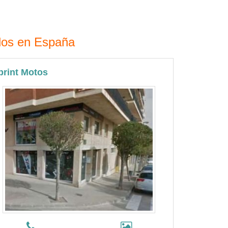
ados en España
print Motos