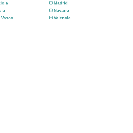
ioja
Madrid
cia
Navarra
s Vasco
Valencia