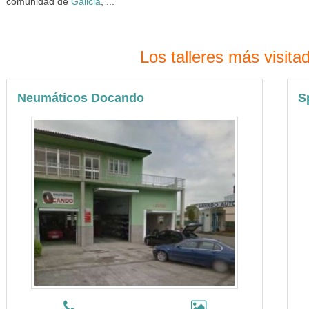
comunidad de
Galicia
, ...
Los talleres más visit
Neumáticos Docando
S