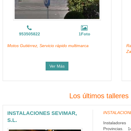
953505822
1Foto
Motos Gutiérrez, Servicio rápido multimarca
Ra
Za
Ver Más
Los últimos tallere
INSTALACIONES SEVIMAR,
INSTALACIONES
S.L.
Instaladore
Provincias. 1