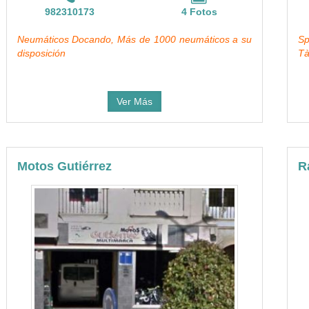
982310173
4 Fotos
Neumáticos Docando, Más de 1000 neumáticos a su
Sp
disposición
Tà
Ver Más
Motos Gutiérrez
R