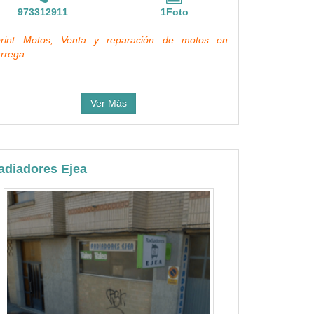
973312911
1Foto
rint Motos, Venta y reparación de motos en
rrega
Ver Más
adiadores Ejea