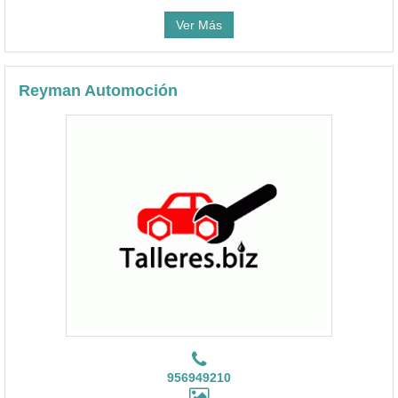
Ver Más
Reyman Automoción
956949210