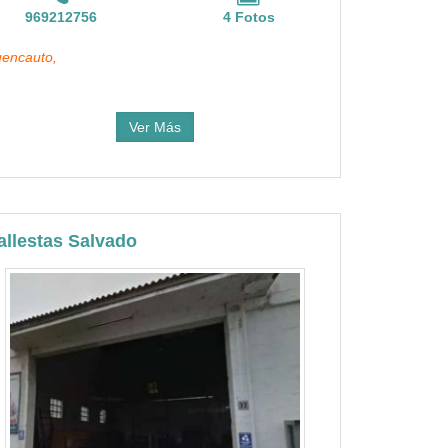
969212756
4 Fotos
encauto,
Ver Más
allestas Salvado