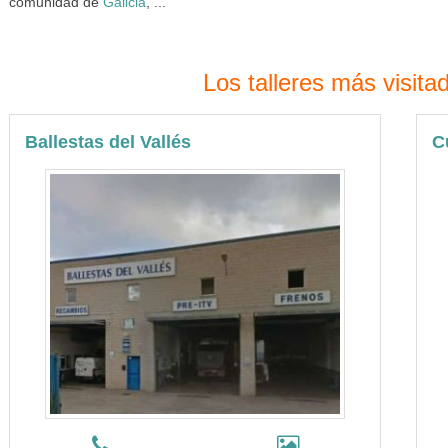
comunidad de
Galicia
, ...
Los talleres más visit
Ballestas del Vallés
C