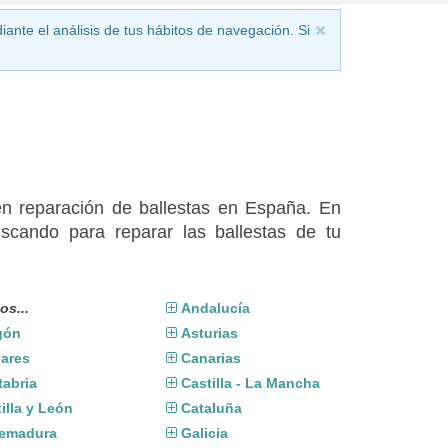
iante el análisis de tus hábitos de navegación. Si
en reparación de ballestas en España. En
scando para reparar las ballestas de tu
os...
Andalucía
gón
Asturias
eares
Canarias
tabria
Castilla - La Mancha
illa y León
Cataluña
remadura
Galicia