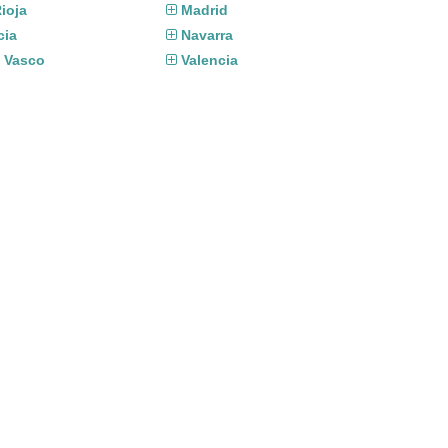
ioja
Madrid
cia
Navarra
s Vasco
Valencia