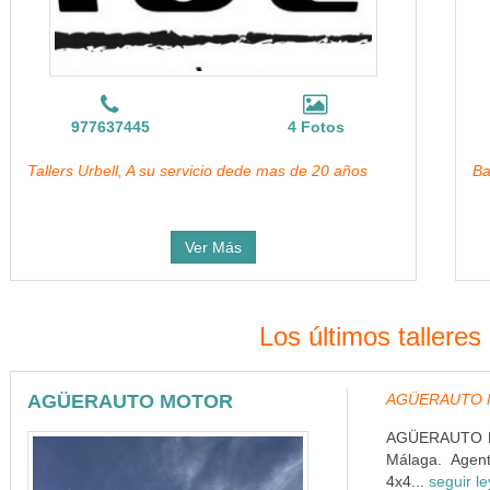
977637445
4 Fotos
Tallers Urbell, A su servicio dede mas de 20 años
Ba
Ver Más
Los últimos tallere
AGÜERAUTO MOTOR
AGÜERAUTO MO
AGÜERAUTO MOT
Málaga. Agent
4x4...
seguir l