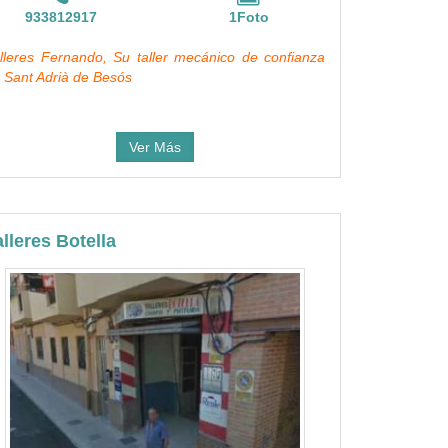
933812917
1Foto
lleres Fernando, Su taller mecánico de confianza
 Sant Adrià de Besós
Ver Más
alleres Botella