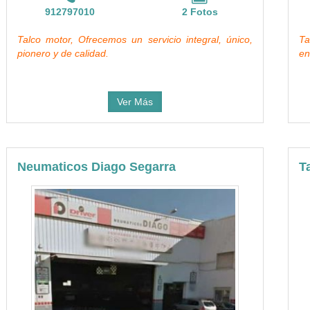
912797010
2 Fotos
Talco motor, Ofrecemos un servicio integral, único,
Ta
pionero y de calidad.
en
Ver Más
Neumaticos Diago Segarra
T