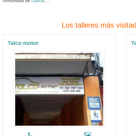
comunidad de
Galicia
, ...
Los talleres más visit
Talco motor
T