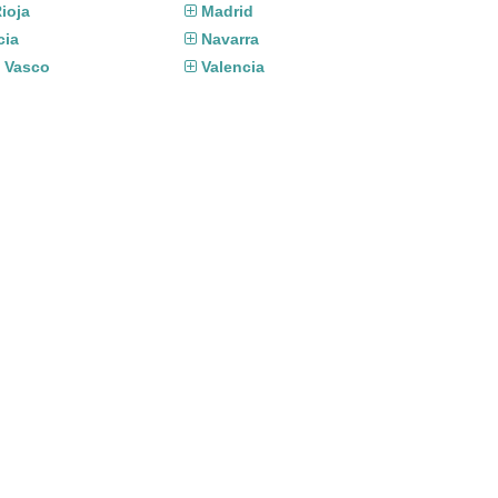
ioja
Madrid
cia
Navarra
s Vasco
Valencia