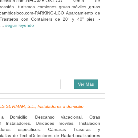
inasocasion.com-RECAMBIOS-LCO venta de
casión : turismos. camiones, gruas móviles ,gruas
ecambiosloco.com-PARKING-LCO Aparcamiento de
Trasteros con Containers de 20" y 40" pies .-
...
seguir leyendo
Ver Más
 SEVIMAR, S.L., Instaladores a domicilio
s a Domicilio. Descanso Vacacional. Otras
4 Instaladores. Unidades móviles. Instalación
dores específicos. Cámaras Traseras y
ntallas de TechoDetectores de RadarLocalizadores