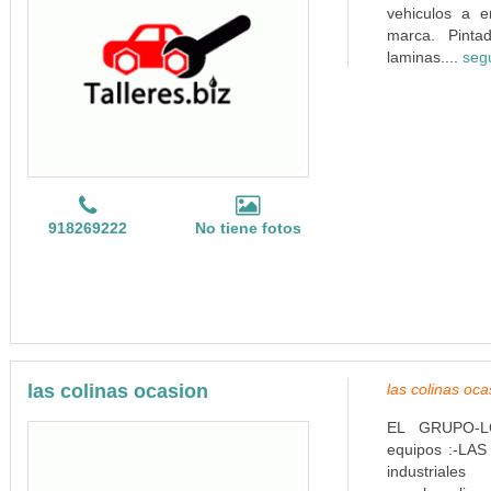
vehiculos a e
marca. Pinta
laminas....
seg
918269222
No tiene fotos
las colinas ocasion
las colinas oc
EL GRUPO-LCO 
equipos :-LA
industriale