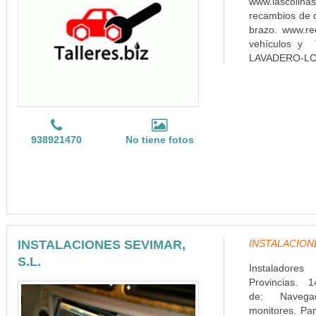
www.lascol
recambios de o
brazo. www.r
vehículos y 
LAVADERO-LC
938921470
No tiene fotos
INSTALACIONES SEVIMAR,
INSTALACIONES
S.L.
Instaladore
Provincias. 1
de: Navega
monitores. Pa