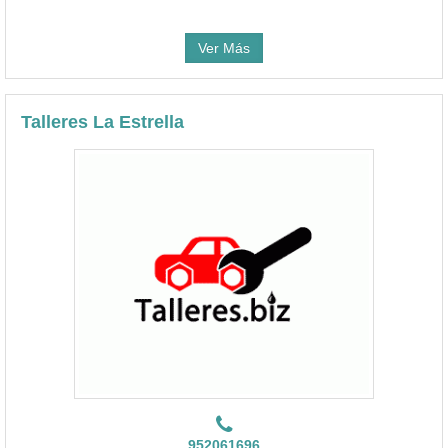
Ver Más
Talleres La Estrella
952061696