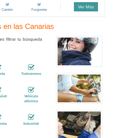
Ver Más
Camión
Furgoneta
s en las Canarias
s filtrar tu búsqueda
ola
Todoterreno
óvil
Vehículo
eléctrico
neta
Industrial