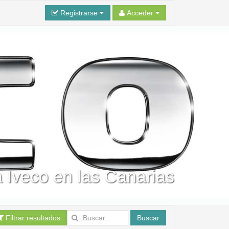
Registrarse
Acceder
a Iveco en las Canarias
Filtrar resultados
Buscar