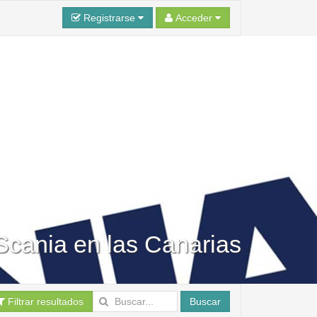
Registrarse
Acceder
 Scania en las Canarias
Filtrar resultados
Buscar