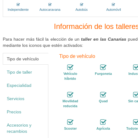
Independiente
Autocaravana
Autobús
Automóvil
Información de los tallere
Para hacer más fácil la elección de un
taller en las Canarias
puede
mediante los iconos que estén activados:
Tipo de vehículo
Tipo de vehículo
Tipo de taller
Vehículo
Furgoneta
Indust
híbrido
Especialidad
Servicios
Movilidad
Quad
Sin ca
reducida
Precios
Accesorios y
Scooter
Agrícola
Todote
recambios