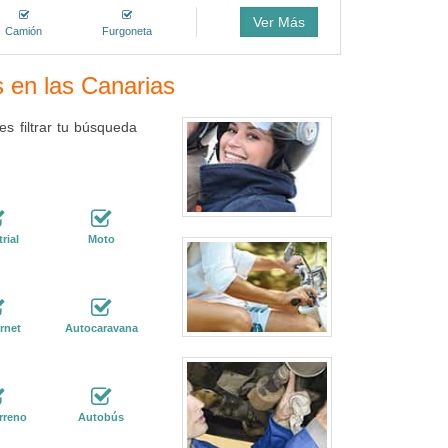
Ver Más
Camión
Furgoneta
s en las Canarias
s filtrar tu búsqueda
rial
Moto
rnet
Autocaravana
rreno
Autobús