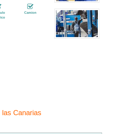
ulo
Camion
rico
 las Canarias