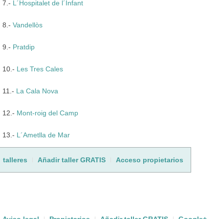
7.-
L´Hospitalet de l´Infant
8.-
Vandellòs
9.-
Pratdip
10.-
Les Tres Cales
11.-
La Cala Nova
12.-
Mont-roig del Camp
13.-
L´Ametlla de Mar
talleres
Añadir taller GRATIS
Acceso propietarios
Aviso legal
Propietarios
Añadir taller GRATIS
Google+