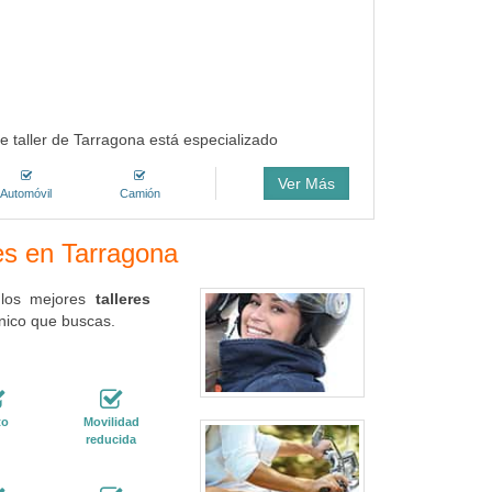
ese taller de Tarragona está especializado
Ver Más
Automóvil
Camión
res en Tarragona
 los mejores
talleres
nico que buscas.
to
Movilidad
reducida