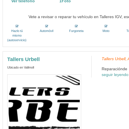
Ver teléfono
1Foto
Vete a revisar o reparar tu vehículo en Talleres IGV, e
Hazlo tú
Automóvil
Furgoneta
Moto
T
mismo
(autoservicio)
Tallers Urbell
Tallers Urbell
Ubicado en Vallmoll
Reparaciónde a
seguir leyendo