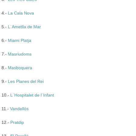
4.-
La Cala Nova
5.-
L´Ametlla de Mar
6.-
Miami Platja
7.-
Masriudoms
8.-
Masboquera
9.-
Les Planes del Rei
10.-
L´Hospitalet de l´Infant
11.-
Vandellòs
12.-
Pratdip
13.-
El Perelló