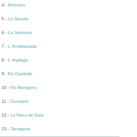
4.-
Monnars
5.-
La Secuita
6.-
La Savinosa
7.-
L´Arrabassada
8.-
L´Argilaga
9.-
Els Garidells
10.-
Els Montgons
11.-
Constantí
12.-
La Riera de Gaià
13.-
Tarragona