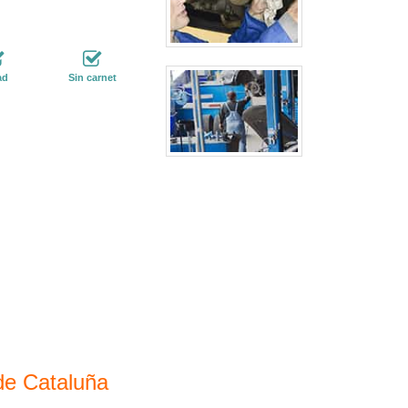
ad
Sin carnet
de Cataluña