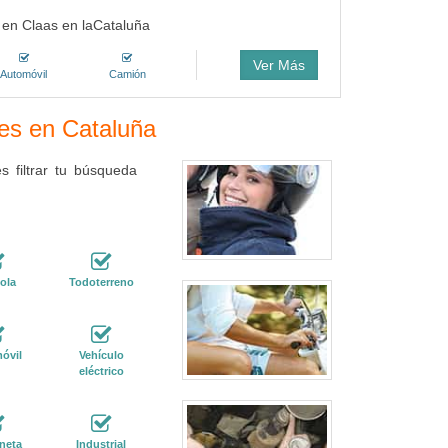
do en Claas en laCataluña
Ver Más
Automóvil
Camión
res en Cataluña
 filtrar tu búsqueda
ola
Todoterreno
óvil
Vehículo
eléctrico
neta
Industrial