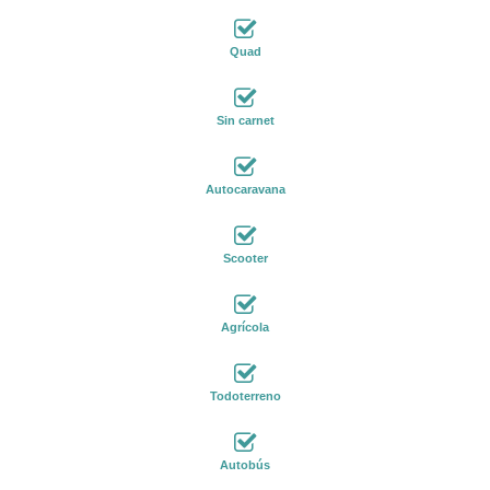
Quad
Sin carnet
Autocaravana
Scooter
Agrícola
Todoterreno
Autobús