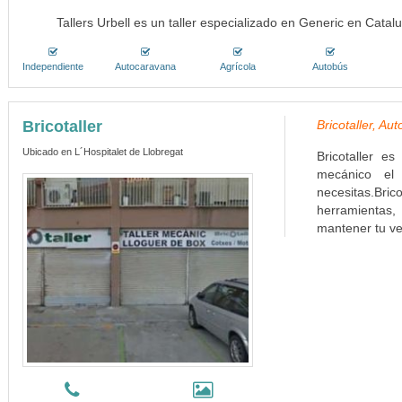
Tallers Urbell es un taller especializado en Generic en Catal
Independiente
Autocaravana
Agrícola
Autobús
Bricotaller
Bricotaller, Au
Ubicado en L´Hospitalet de Llobregat
Bricotaller e
mecánico el
necesitas.Bric
herramientas,
mantener tu ve