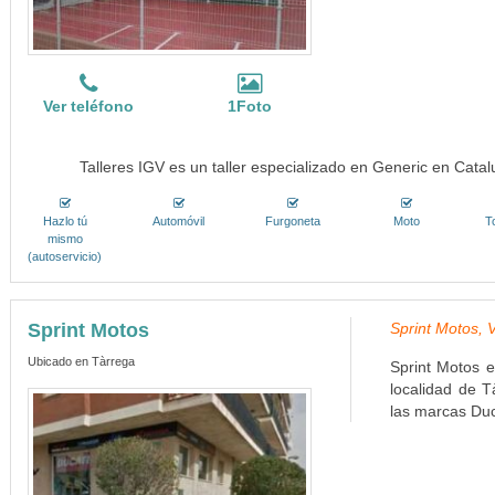
Ver teléfono
1Foto
Talleres IGV es un taller especializado en Generic en Cata
Hazlo tú
Automóvil
Furgoneta
Moto
T
mismo
(autoservicio)
Sprint Motos
Sprint Motos, 
Ubicado en Tàrrega
Sprint Motos e
localidad de T
las marcas Duc