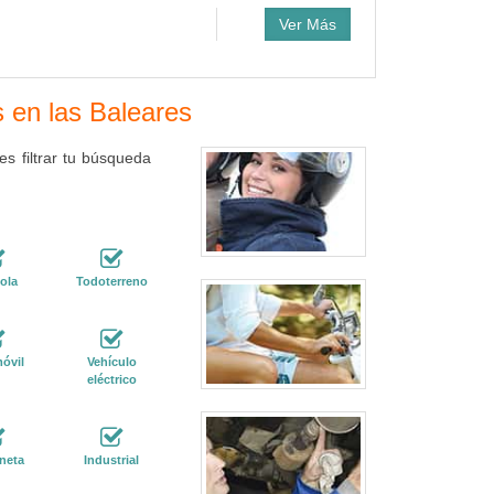
Ver Más
s en las Baleares
s filtrar tu búsqueda
ola
Todoterreno
óvil
Vehículo
eléctrico
neta
Industrial