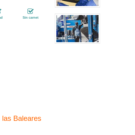
ad
Sin carnet
 las Baleares