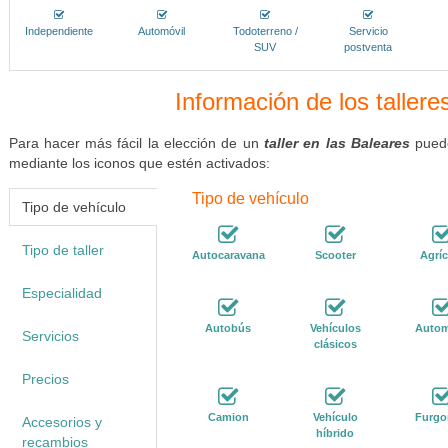
Independiente
Automóvil
Todoterreno /
Servicio
SUV
postventa
Información de los tallere
Para hacer más fácil la elección de un
taller en las Baleares
puede
mediante los iconos que estén activados:
Tipo de vehículo
Tipo de vehículo
Tipo de taller
Autocaravana
Scooter
Agríc
Especialidad
Autobús
Vehículos
Autom
Servicios
clásicos
Precios
Camion
Vehículo
Furgo
Accesorios y
híbrido
recambios