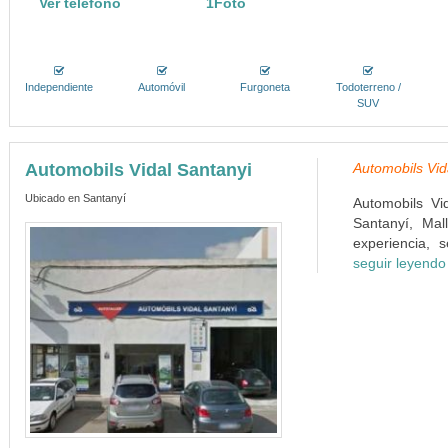
Ver teléfono
1Foto
Independiente
Automóvil
Furgoneta
Todoterreno /
SUV
Automobils Vidal Santanyi
Automobils Vida
Ubicado en Santanyí
Automobils Vi
Santanyí, Mal
experiencia, s
seguir leyendo