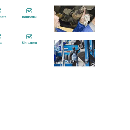
neta
Industrial
ad
Sin carnet