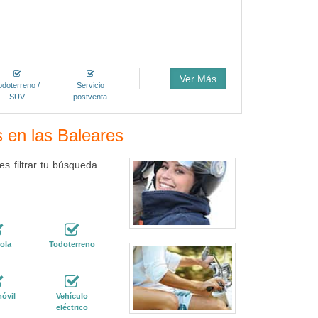
Ver Más
odoterreno /
Servicio
SUV
postventa
s en las Baleares
s filtrar tu búsqueda
ola
Todoterreno
óvil
Vehículo
eléctrico