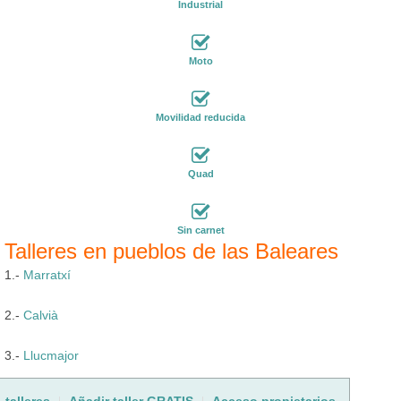
Industrial
Moto
Movilidad reducida
Quad
Sin carnet
Talleres en pueblos de las Baleares
1.-
Marratxí
2.-
Calvià
3.-
Llucmajor
talleres
Añadir taller GRATIS
Acceso propietarios