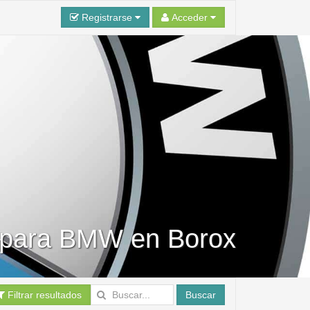
Registrarse
Acceder
s para BMW en Borox
Filtrar resultados
Buscar