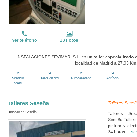
Ver teléfono
13 Fotos
INSTALACIONES SEVIMAR, S.L. es un
taller especializad
localidad de Madrid a 27.93 Kms
Servicio
Taller en red
Autocaravana
Agrícola
oficial
Talleres Seseña
Talleres Seseñ
Ubicado en Seseña
Talleres Se
Seseña.Taller
pintura y elec
24 horas....
se