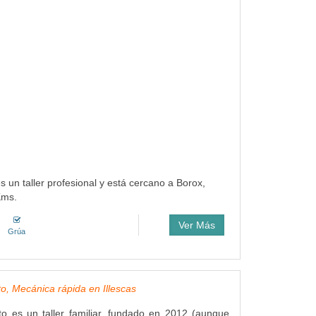
s un taller profesional y está cercano a Borox,
Kms.
Ver Más
Grúa
to, Mecánica rápida en Illescas
to es un taller familiar, fundado en 2012 (aunque