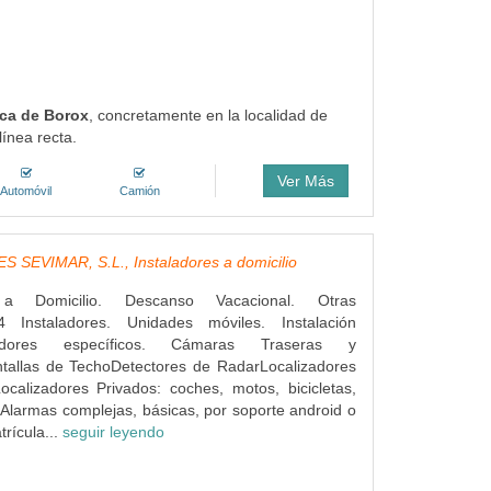
rca de Borox
, concretamente en la localidad de
ínea recta.
Ver Más
Automóvil
Camión
 SEVIMAR, S.L., Instaladores a domicilio
s a Domicilio. Descanso Vacacional. Otras
4 Instaladores. Unidades móviles. Instalación
dores específicos. Cámaras Traseras y
ntallas de TechoDetectores de RadarLocalizadores
ocalizadores Privados: coches, motos, bicicletas,
Alarmas complejas, básicas, por soporte android o
rícula...
seguir leyendo