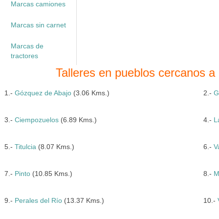
Marcas camiones
Marcas sin carnet
Marcas de
tractores
Talleres en pueblos cercanos a
1.-
Gózquez de Abajo
(3.06 Kms.)
2.-
G
3.-
Ciempozuelos
(6.89 Kms.)
4.-
L
5.-
Titulcia
(8.07 Kms.)
6.-
V
7.-
Pinto
(10.85 Kms.)
8.-
M
9.-
Perales del Río
(13.37 Kms.)
10.-