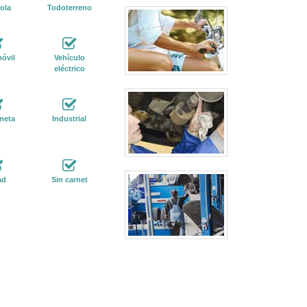
ola
Todoterreno
óvil
Vehículo
eléctrico
neta
Industrial
ad
Sin carnet