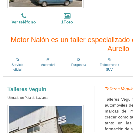
Ver teléfono
1Foto
Motor Nalón es un taller especializado
Aurelio
Servicio
Automóvil
Furgoneta
Todoterreno /
oficial
SUV
Talleres Veguin
Talleres Veguin
Ubicado en Pola de Laviana
Talleres Vegui
automóviles d
marcas del me
crecer como ta
tanto en la
formación de s