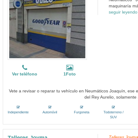
maquinaría más
seguir leyendo
Ver teléfono
1Foto
Vete a revisar o reparar tu vehículo en Neumáticos Joaquín, ese e
del Rey Aurelio, solamente
Independiente
Automóvil
Furgoneta
Todoterreno /
SUV
Talleres Joyma
Talleres Joyma